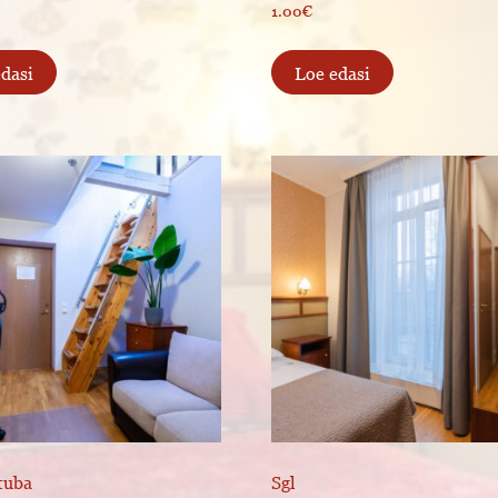
1.00
€
edasi
Loe edasi
tuba
Sgl