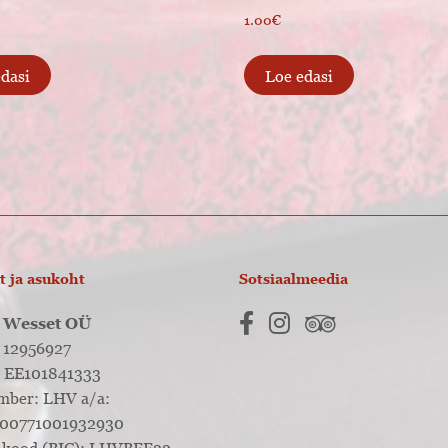
1.00
€
edasi
Loe edasi
t ja asukoht
Sotsiaalmeedia
l Wesset OÜ
: 12956927
 EE101841333
mber: LHV a/a:
00771001932930