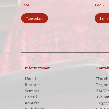
1.00
€
1.00
€
Loe edasi
Loe 
Informatsioon
Kontak
Hotell
Hotel
Restoran
Reg nr
Seminar
KMKR:
Galerii
A/a nu
Kontakt
EE5777