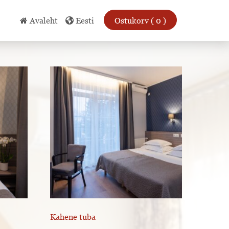
Avaleht
Eesti
Ostukorv ( 0 )
Kahene tuba